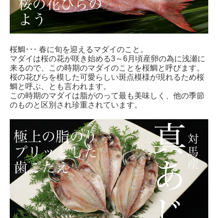
桜鯛･･･ 春に旬を迎えるマダイのこと。
マダイは桜の花が咲き始める3～6月頃産卵の為に浅瀬に
来るので、この時期のマダイのことを桜鯛と呼びます。
桜の花びらを模した可愛らしい斑点模様が現れるため桜
鯛と呼ぶ、とも言われます。
この時期のマダイは脂がのって最も美味しく、他の季節
のものと区別され珍重されています。