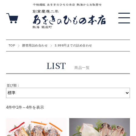
TOP
贈答用詰め合わせ
3,999円までの詰め合わせ
商品一覧
替：
並び順：
4件中1件～4件を表示