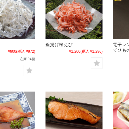
釜揚げ桜えび
電子レ
てひも
¥900
(税込 ¥972)
¥1,200
(税込 ¥1,296)
在庫 94個