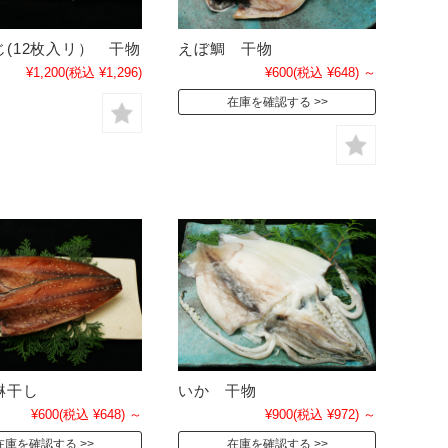
じ(12枚入リ） 干物
えぼ鯛 干物
¥1,200
(税込 ¥1,296)
¥600
(税込 ¥648)
～
在庫を確認する
醂干し
いか 干物
¥600
(税込 ¥648)
～
¥900
(税込 ¥972)
～
在庫を確認する
在庫を確認する