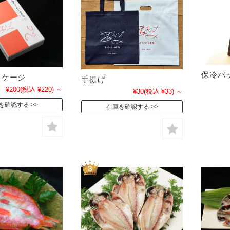
保冷バ
ッケージ
手提げ
¥200
(税込 ¥220)
～
¥30
(税込 ¥33)
～
を確認する
在庫を確認する