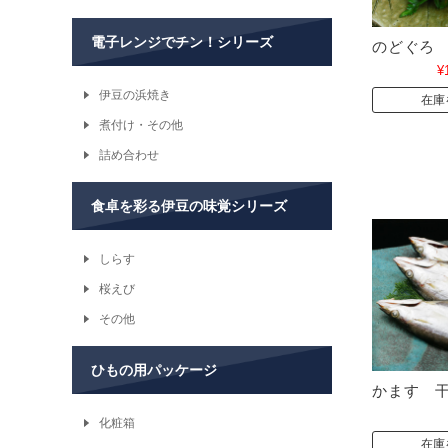
電子レンジでチン！シリーズ
のどぐろ
¥
伊豆の浜焼き
在庫
煮付け・その他
詰め合わせ
食卓を彩る伊豆の味覚シリーズ
しらす
桜えび
その他
ひもの用パッケージ
かます 
化粧箱
在庫