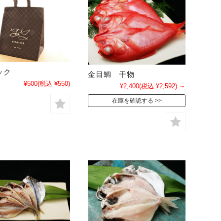
ック
金目鯛 干物
¥500
(税込 ¥550)
¥2,400
(税込 ¥2,592)
～
在庫を確認する