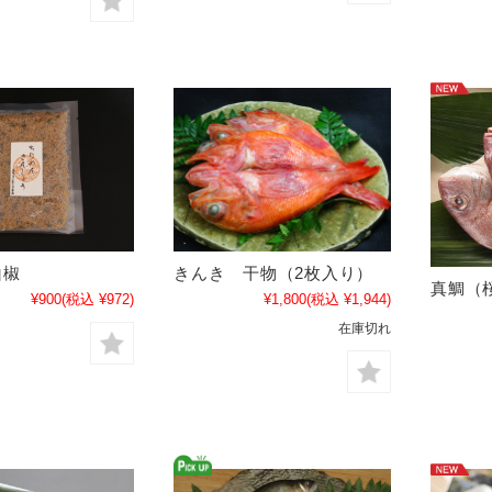
山椒
きんき 干物（2枚入り）
真鯛（
¥900
(税込 ¥972)
¥1,800
(税込 ¥1,944)
在庫切れ