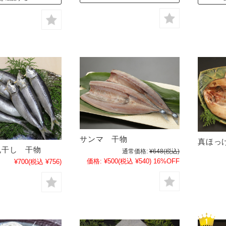
サンマ 干物
真ほっ
丸干し 干物
通常価格:
¥648
(税込)
価格:
¥500
(税込 ¥540)
16%OFF
¥700
(税込 ¥756)