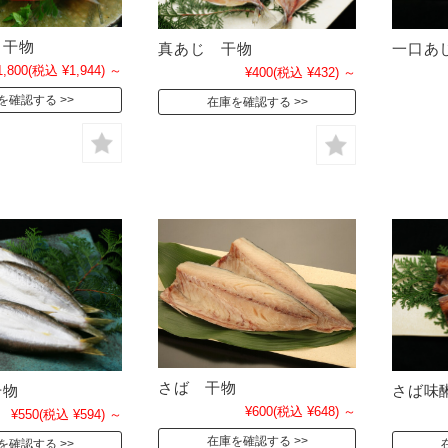
 干物
真あじ 干物
一口あ
1,800
(税込 ¥1,944)
～
¥400
(税込 ¥432)
～
を確認する
在庫を確認する
さば 干物
干物
さば味
¥600
(税込 ¥648)
～
¥550
(税込 ¥594)
～
在庫を確認する
を確認する