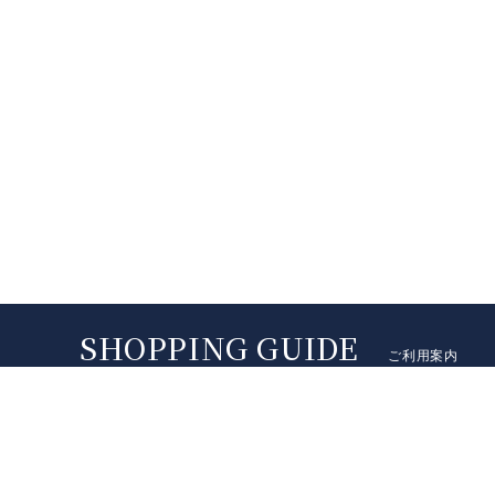
ご利用案内
配送料
送料は地域によって異なります（沖縄県は別途ご連絡）。代
～）、銀行振込手数料は原則としてお客様負担にてお願い