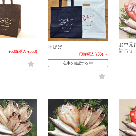
ク
お中元
手提げ
詰合せ 
¥500
(税込 ¥550)
¥30
(税込 ¥33)
～
在庫を確認する