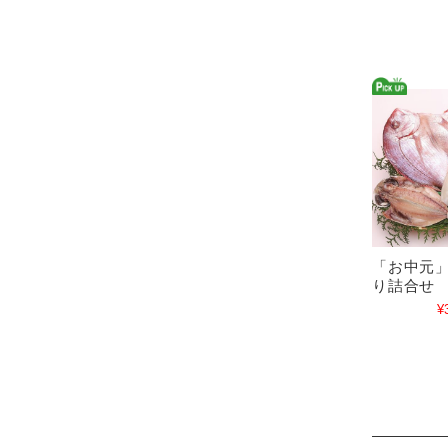
「お中元
り詰合せ S
¥