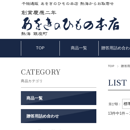
TOP
商品一覧
贈答用詰め合わ
TOP
贈答
商品カテゴリ
商品一覧
表示切替：
並び順：
13件中1件～
贈答用詰め合わせ