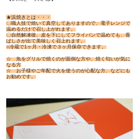
★浜焼きとは・・・
〇職人技で焼いて真空してありますので、電子レンジで
温めるだけで召し上がれます。
〇自然解凍後、皮を下にしてフライパンで温めても、香
ばしさが出て美味しく召上れます。
○冷蔵で
1
ヶ月・冷凍で３ヶ月保存できます。
☆ 魚をグリルで焼くのが面倒な方や、焼く匂いが気に
なる方
☆ お子様やご年配で火を使うのが心配な方、
などにも
お勧めです。