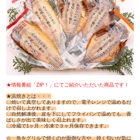
★情報番組「ZIP！」にてご紹介いただいた商品です！
★浜焼きとは・・・
〇焼いて真空してありますので、電子レンジで温めるだ
けで召し上がれます。
〇自然解凍後、皮を下にしてフライパンで温めても、香
ばしさが出て美味しく召上れます。
〇冷蔵で
1
ヶ月・冷凍で３ヶ月保存できます。
☆ 魚をグリルで焼くのが面倒な方や、焼く匂いが気に