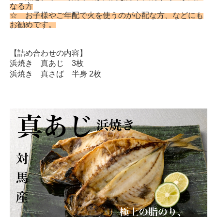
なる方
☆ お子様やご年配で火を使うのが心配な方、
などにも
お勧めです。
【詰め合わせの内容】
浜焼き 真あじ 3枚
浜焼き 真さば 半身 2枚