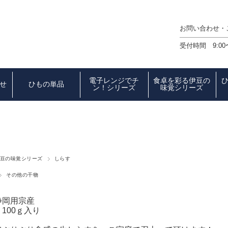
お問い合わせ
受付時間 9:00
電子レンジでチ
食卓を彩る伊豆の
せ
ひもの単品
ン！シリーズ
味覚シリーズ
豆の味覚シリーズ
しらす
その他の干物
静岡用宗産
100ｇ入り