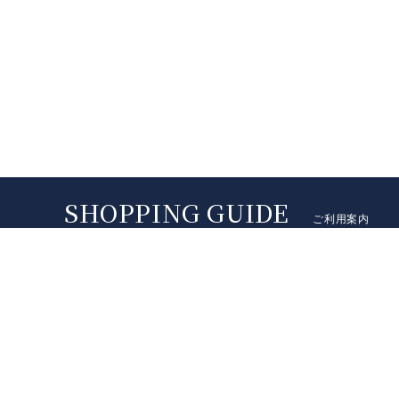
ご利用案内
配送料
送料は地域によって異なります（沖縄県は別途ご連絡）。代
～）、銀行振込手数料は原則としてお客様負担にてお願い
商品代金、送料等は全て（税込金額）となります。
配送地域