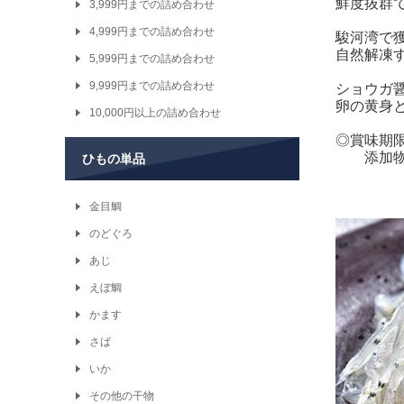
鮮度抜群
3,999円までの詰め合わせ
4,999円までの詰め合わせ
駿河湾で
自然解凍
5,999円までの詰め合わせ
9,999円までの詰め合わせ
ショウガ
卵の黄身
10,000円以上の詰め合わせ
◎賞味期
添加物一
ひもの単品
金目鯛
のどぐろ
あじ
えぼ鯛
かます
さば
いか
その他の干物