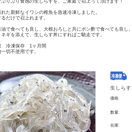
でぷりぷり食感の生しらすを、ご家庭で召上って頂けます！
獲れた新鮮なイワシの稚魚を急速冷凍しました。
するだけで召上れます。
醤油で食べても良し、大根おろしと共にポン酢で食べても良し
とネギを添えて、生しらす丼にすればご馳走です。
限 冷凍保存 1ヶ月間
切不使用です。
生しらす
価格:
数量:
在庫: