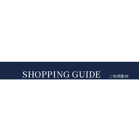
ご利用案内
配送料
送料は地域によって異なります（沖縄県は別途ご連絡）。代
～）、銀行振込手数料は原則としてお客様負担にてお願い
商品代金、送料等は全て（税込金額）となります。
配送地域