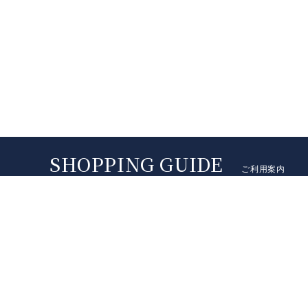
ご利用案内
配送料
送料は地域によって異なります（沖縄県は別途ご連絡）。代
～）、銀行振込手数料は原則としてお客様負担にてお願い
商品代金、送料等は全て（税込金額）となります。
配送地域